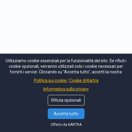
Utilizziamo cookie essenziali per la funzionalità del sito. Se rifiuti i
cookie opzionali, verranno utilizzati solo i cookie necessari per
fornirti i servizi. Cliccando su "Accetta tutto", accetti la nostra:
Politica sui cookie
Cookie di Kartra
MATRIMONI
EVENTI PRIVATI
Informativa sulla privacy
Tony Rey
EVENTI AZIENDALI
Rifiuta opzionali
Hey, ciao cosa posso fare per te?
Che sia il giorno più importante della tua
vita,
Accetta tutto
una festa speciale o un evento professionale,
Offerto da KARTRA
il nostro ruolo è sempre lo stesso: