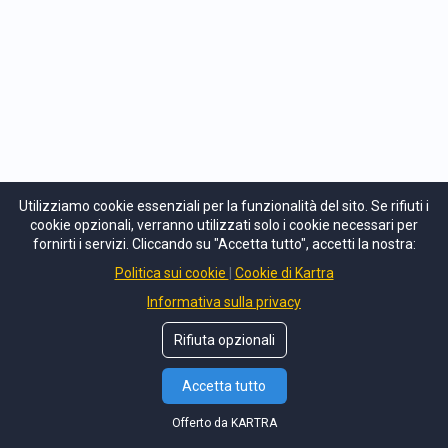
SCOPRI COME
FACCIAMO
Utilizziamo cookie essenziali per la funzionalità del sito. Se rifiuti i
cookie opzionali, verranno utilizzati solo i cookie necessari per
Se vuoi essere un leader, inizia a
fornirti i servizi. Cliccando su "Accetta tutto", accetti la nostra:
prendere decisione da leader.
Politica sui cookie
Cookie di Kartra
SE NON DECIDI TU,
Informativa sulla privacy
Tony Rey
QUALCUNALTRO LO FARA' AL
Rifiuta opzionali
Hey, ciao cosa posso fare per te?
TUO POSTO,
COSTRINGENDOTI
A
Accetta tutto
VIVERE UNA FESTA CHE NON
VUOI.
Offerto da KARTRA