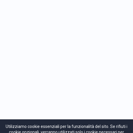
Altri prodotti
Consulenza
Note legali
Termini e Condizioni
GDPR
Privacy Policy
Condizioni di Pagamento
Utilizziamo cookie essenziali per la funzionalità del sito. Se rifiuti i
cookie opzionali, verranno utilizzati solo i cookie necessari per